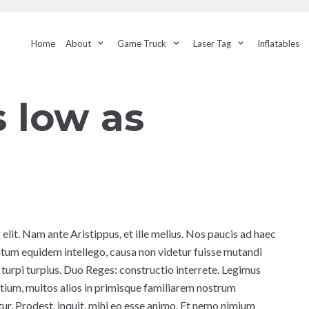
Home
About
Game Truck
Laser Tag
Inflatables
 low as
elit. Nam ante Aristippus, et ille melius. Nos paucis ad haec
tum equidem intellego, causa non videtur fuisse mutandi
turpi turpius. Duo Reges: constructio interrete. Legimus
um, multos alios in primisque familiarem nostrum
. Prodest, inquit, mihi eo esse animo. Et nemo nimium