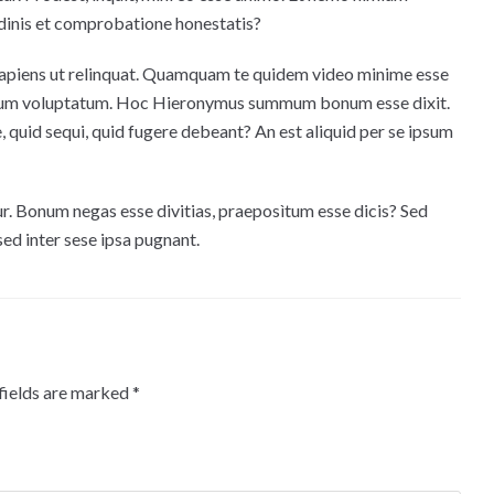
udinis et comprobatione honestatis?
t, sapiens ut relinquat. Quamquam te quidem video minime esse
arum voluptatum. Hoc Hieronymus summum bonum esse dixit.
 quid sequi, quid fugere debeant? An est aliquid per se ipsum
itur. Bonum negas esse divitias, praeposìtum esse dicis? Sed
ed inter sese ipsa pugnant.
fields are marked
*