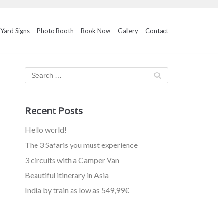
Yard Signs
Photo Booth
Book Now
Gallery
Contact
Recent Posts
Hello world!
The 3 Safaris you must experience
3 circuits with a Camper Van
Beautiful itinerary in Asia
India by train as low as 549,99€