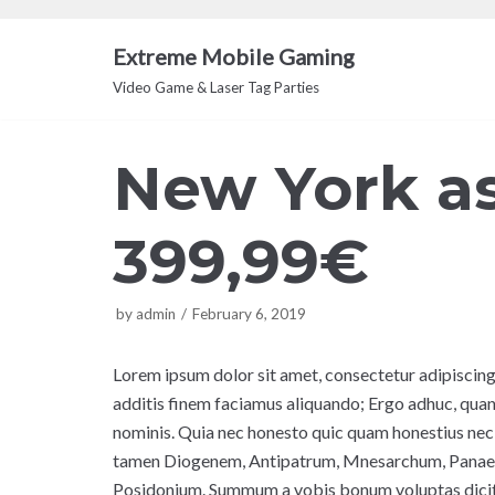
Skip
to
Extreme Mobile Gaming
content
Video Game & Laser Tag Parties
New York as
399,99€
by
admin
February 6, 2019
Lorem ipsum dolor sit amet, consectetur adipiscing 
additis finem faciamus aliquando; Ergo adhuc, quan
nominis. Quia nec honesto quic quam honestius nec 
tamen Diogenem, Antipatrum, Mnesarchum, Panaeti
Posidonium. Summum a vobis bonum voluptas dicitur