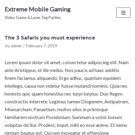
Skip
Extreme Mobile Gaming
to
Video Game & Laser Tag Parties
content
The 3 Safaris you must experience
by
admin
February 7, 2019
Lorem ipsum dolor sit amet, consectetur adipiscing elit. Nam
ante Aristippus, et ille melius. Nos paucis ad haec additis
finem faciamus aliquando; Ergo adhuc, quantum equidem
intellego, causa non videtur fuisse mutandi nominis. Quia nec
honesto quic quam honestius nec turpi turpius. Duo Reges:
constructio interrete. Legimus tamen Diogenem, Antipatrum,
Mnesarchum, Panaetium, multos alios in primisque
familiarem nostrum Posidonium. Summum a vobis bonum
voluptas dicitur. Prodest, inquit, mihi eo esse animo. Et nemo
nimium beatus est; Qui non moveatur et offensione