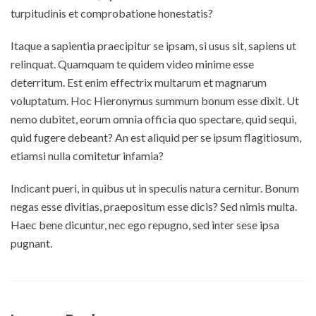
turpitudinis et comprobatione honestatis?
Itaque a sapientia praecipitur se ipsam, si usus sit, sapiens ut
relinquat. Quamquam te quidem video minime esse
deterritum. Est enim effectrix multarum et magnarum
voluptatum. Hoc Hieronymus summum bonum esse dixit. Ut
nemo dubitet, eorum omnia officia quo spectare, quid sequi,
quid fugere debeant? An est aliquid per se ipsum flagitiosum,
etiamsi nulla comitetur infamia?
Indicant pueri, in quibus ut in speculis natura cernitur. Bonum
negas esse divitias, praeposìtum esse dicis? Sed nimis multa.
Haec bene dicuntur, nec ego repugno, sed inter sese ipsa
pugnant.