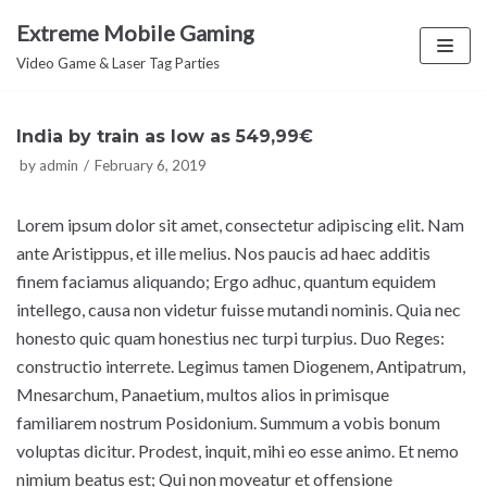
Skip
Extreme Mobile Gaming
to
Video Game & Laser Tag Parties
content
India by train as low as 549,99€
by
admin
February 6, 2019
Lorem ipsum dolor sit amet, consectetur adipiscing elit. Nam
ante Aristippus, et ille melius. Nos paucis ad haec additis
finem faciamus aliquando; Ergo adhuc, quantum equidem
intellego, causa non videtur fuisse mutandi nominis. Quia nec
honesto quic quam honestius nec turpi turpius. Duo Reges:
constructio interrete. Legimus tamen Diogenem, Antipatrum,
Mnesarchum, Panaetium, multos alios in primisque
familiarem nostrum Posidonium. Summum a vobis bonum
voluptas dicitur. Prodest, inquit, mihi eo esse animo. Et nemo
nimium beatus est; Qui non moveatur et offensione