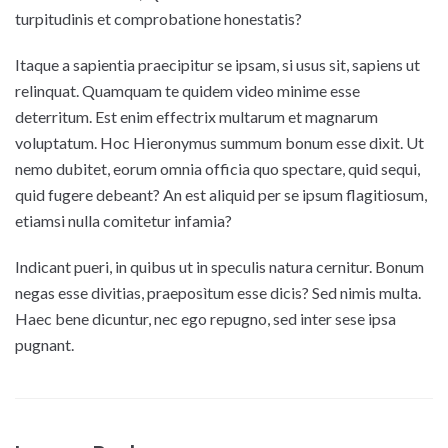
turpitudinis et comprobatione honestatis?
Itaque a sapientia praecipitur se ipsam, si usus sit, sapiens ut
relinquat. Quamquam te quidem video minime esse
deterritum. Est enim effectrix multarum et magnarum
voluptatum. Hoc Hieronymus summum bonum esse dixit. Ut
nemo dubitet, eorum omnia officia quo spectare, quid sequi,
quid fugere debeant? An est aliquid per se ipsum flagitiosum,
etiamsi nulla comitetur infamia?
Indicant pueri, in quibus ut in speculis natura cernitur. Bonum
negas esse divitias, praeposìtum esse dicis? Sed nimis multa.
Haec bene dicuntur, nec ego repugno, sed inter sese ipsa
pugnant.